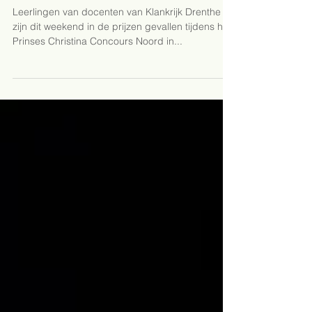
Leerlingen Klankrijk Drenthe in de prijzen
tijdens Prinses Christina Concours
Leerlingen van docenten van Klankrijk Drenthe
zijn dit weekend in de prijzen gevallen tijdens het
Prinses Christina Concours Noord in...