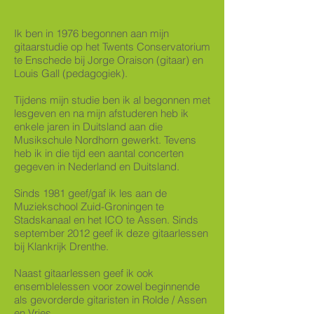
Ik ben in 1976 begonnen aan mijn
gitaarstudie op het Twents Conservatorium
te Enschede bij Jorge Oraison (gitaar) en
Louis Gall (pedagogiek).
Tijdens mijn studie ben ik al begonnen met
lesgeven en na mijn afstuderen heb ik
enkele jaren in Duitsland aan die
Musikschule Nordhorn gewerkt. Tevens
heb ik in die tijd een aantal concerten
gegeven in Nederland en Duitsland.
Sinds 1981 geef/gaf ik les aan de
Muziekschool Zuid-Groningen te
Stadskanaal en het ICO te Assen. Sinds
september 2012 geef ik deze gitaarlessen
bij Klankrijk Drenthe.
Naast gitaarlessen geef ik ook
ensemblelessen voor zowel beginnende
als gevorderde gitaristen in Rolde / Assen
en Vries.