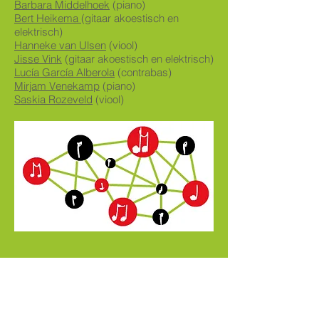
Barbara Middelhoek
(piano)
Bert Heikema
(gitaar akoestisch en
elektrisch)
Hanneke van Ulsen
(viool)
Jisse Vink
(gitaar akoestisch en elektrisch)
Lucía García Alberola
(contrabas)
Mirjam Venekamp
(piano)
Saskia Rozeveld
(viool)
Contact:
Ga naar de
pagina van de docent die je
zoekt, en stuur die een mailtje via het daar
aanwezige contactformulier!