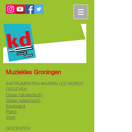
Muziekles Groningen
INSTRUMENTEN WAARIN LES WORDT
GEGEVEN:
Gitaar (akoestisch)
Gitaar (elektrisch)
Keyboard
Piano
Viool
DOCENTEN: