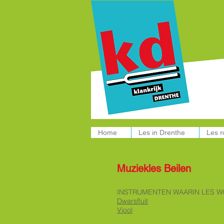
Muziekle
Home
Les in Drenthe
Les 
Muziekles Beilen
INSTRUMENTEN WAARIN LES W
​Dwarsfluit
Viool