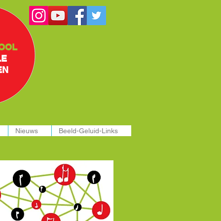
OOL
LE
EN
Nieuws
Beeld-Geluid-Links