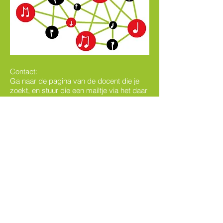
Contact:
Ga naar de
pagina van de docent die je
zoekt, en stuur die een mailtje via het daar
aanwezige contactformulier!
Laatst bijgewerkt op 4-7-2026
Voor algemene vragen, suggesties met
betrekking tot de website en overige:
Klik
hier
Vacatures
Website gemaakt door
Wisemice.nl
Huisstijl/ illustraties door Kiwi Ontwerpburo