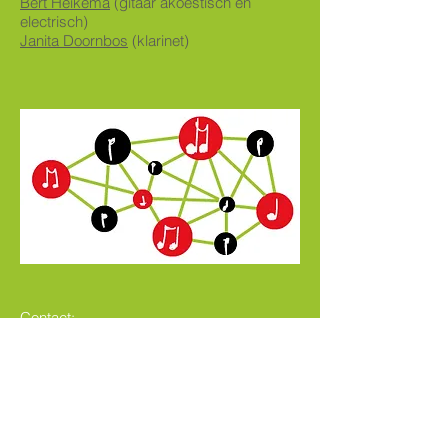
Bert Heikema
(gitaar akoestisch en
electrisch)
Janita Doornbos
(klarinet)
Contact:
Ga naar de
pagina van de docent die je
zoekt, en stuur die een mailtje via het daar
aanwezige contactformulier!
Laatst bijgewerkt op 4-7-2026
Voor algemene vragen, suggesties met