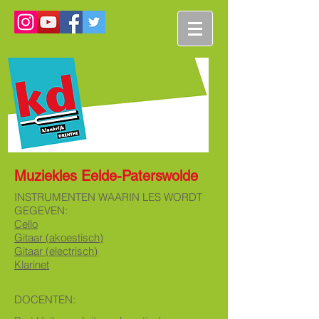
Muziekles Eelde-Paterswolde
INSTRUMENTEN WAARIN LES WORDT
GEGEVEN:
Cello
Gitaar (akoestisch)
Gitaar (electrisch)
Klarinet
DOCENTEN: