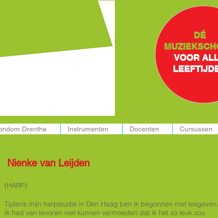
ssen in:
DÉ
MUZIEKSCH
VOOR AL
LEEFTIJD
rondom Drenthe
Instrumenten
Docenten
Cursussen
Nienke van Leijden
(HARP)
Tijdens mijn harpstudie in Den Haag ben ik begonnen met lesgeven
Ik had van tevoren niet kunnen vermoeden dat ik het zo leuk zou