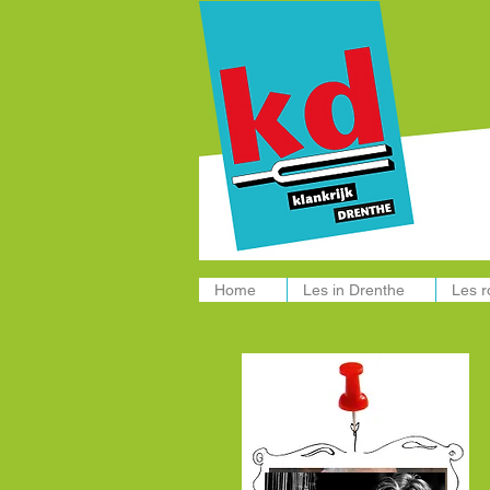
Muziekle
Home
Les in Drenthe
Les 