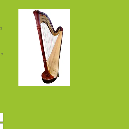
ng
lp