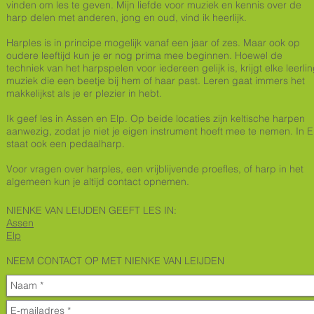
vinden om les te geven. Mijn liefde voor muziek en kennis over de
harp delen met anderen, jong en oud, vind ik heerlijk.
Harples is in principe mogelijk vanaf een jaar of zes. Maar ook op
oudere leeftijd kun je er nog prima mee beginnen. Hoewel de
techniek van het harpspelen voor iedereen gelijk is, krijgt elke leerli
muziek die een beetje bij hem of haar past. Leren gaat immers het
makkelijkst als je er plezier in hebt.
Ik geef les in Assen en Elp. Op beide locaties zijn keltische harpen
aanwezig, zodat je niet je eigen instrument hoeft mee te nemen. In E
staat ook een pedaalharp.
Voor vragen over harples, een vrijblijvende proefles, of harp in het
algemeen kun je altijd contact opnemen.​
NIENKE VAN LEIJDEN GEEFT LES IN:
Assen
Elp
NEEM CONTACT OP MET NIENKE VAN LEIJDEN