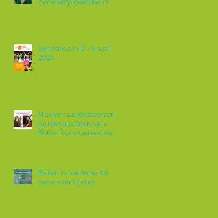
Venekamp geeft les in
Roden
Symfonica in D - 6 april
2025
Nieuwe muziekdocenten
bij Klankrijk Drenthe in
Rolde: Een muzikale start
van 2025!
Fluiten in harmonie 13
december Grolloo