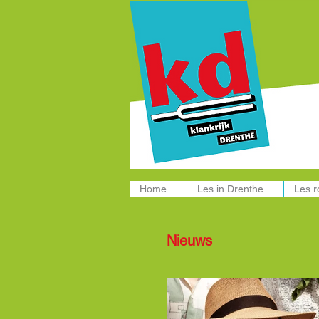
Muziekle
Home
Les in Drenthe
Les 
Nieuws