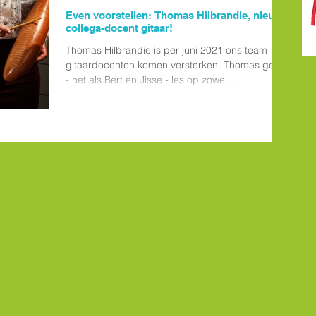
Even voorstellen: Thomas Hilbrandie, nieuwe
collega-docent gitaar!
Thomas Hilbrandie is per juni 2021 ons team
gitaardocenten komen versterken. Thomas geeft
- net als Bert en Jisse - les op zowel...