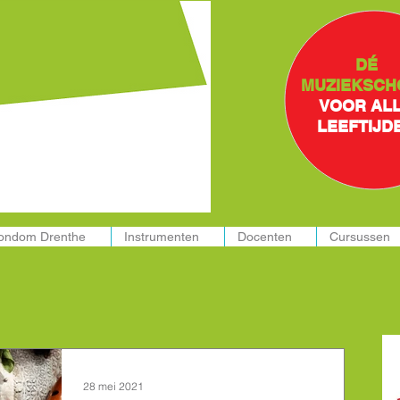
ssen in:
DÉ
MUZIEKSCH
VOOR AL
LEEFTIJD
rondom Drenthe
Instrumenten
Docenten
Cursussen
28 mei 2021