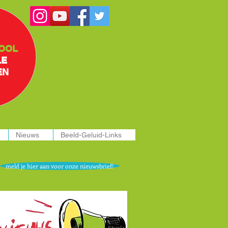
OOL
LE
EN
Nieuws
Beeld-Geluid-Links
meld je hier aan voor onze nieuwsbrief!