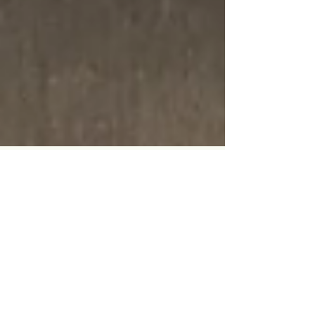
2 jun 2022
Eerste project strijkersensemble groot
succes!
Op 20 april is het eerste project van het
volwassenen strijkersensemble in Assen van start
gegaan. Woensdagavond 1 juni was de laatste...