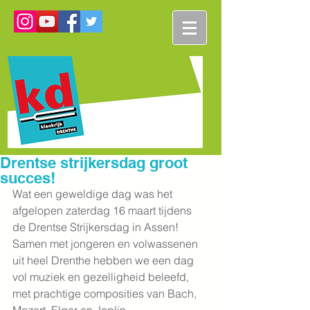
Drentse strijkersdag groot
succes!
Wat een geweldige dag was het 
afgelopen zaterdag 16 maart tijdens 
de Drentse Strijkersdag in Assen!
Samen met jongeren en volwassenen 
uit heel Drenthe hebben we een dag 
vol muziek en gezelligheid beleefd, 
met prachtige composities van Bach, 