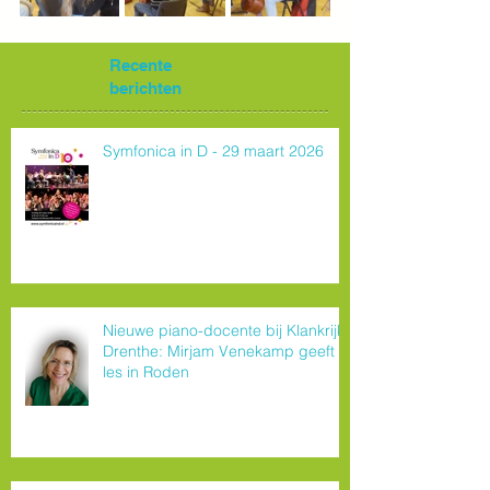
Recente
berichten
Symfonica in D - 29 maart 2026
Nieuwe piano-docente bij Klankrijk
Drenthe: Mirjam Venekamp geeft
les in Roden