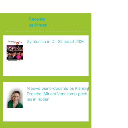
Recente
berichten
Symfonica in D - 29 maart 2026
Nieuwe piano-docente bij Klankrijk
Drenthe: Mirjam Venekamp geeft
les in Roden