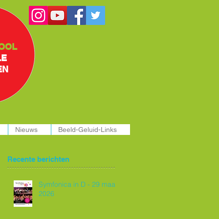
OOL
LE
EN
Nieuws
Beeld-Geluid-Links
Recente berichten
Symfonica in D - 29 maart
2026