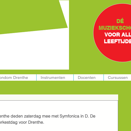
ssen in:
DÉ
MUZIEKSCH
VOOR AL
LEEFTIJD
rondom Drenthe
Instrumenten
Docenten
Cursussen
Drenthe deden zaterdag mee met Symfonica in D. De 
dorkestdag voor Drenthe. 