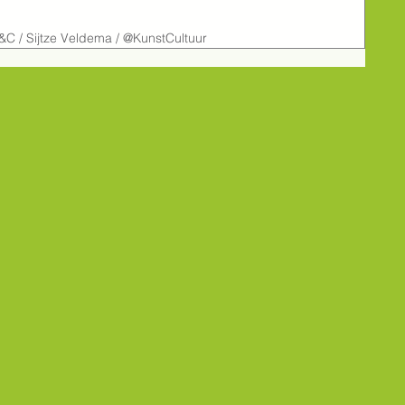
                    Foto: K&C / Sijtze Veldema / @KunstCultuur