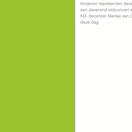
Kinderen repeteerden deze
een daverend slotconcert i
KD- docenten Nienke van Le
deze dag.                                