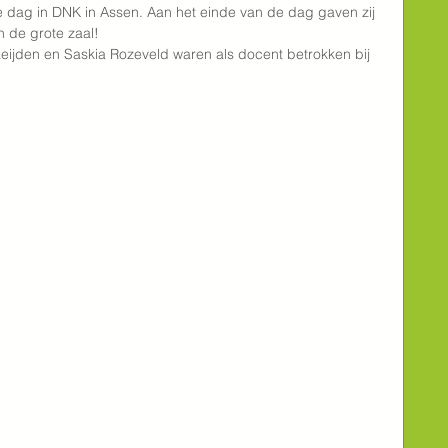
 dag in DNK in Assen. Aan het einde van de dag gaven zij 
n de grote zaal!
ijden en Saskia Rozeveld waren als docent betrokken bij 
                                                                                           