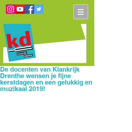
De docenten van Klankrijk
Drenthe wensen je fijne
kerstdagen en een gelukkig en
muzikaal 2019!