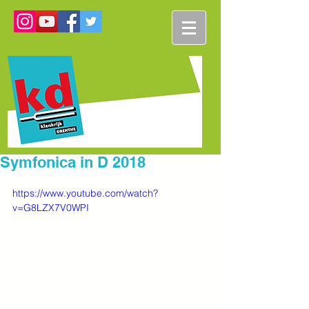
Symfonica in D 2018
https://www.youtube.com/watch?
v=G8LZX7V0WPI