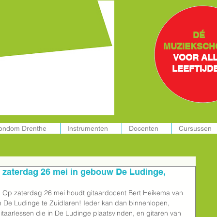
ssen in:
DÉ
MUZIEKSCH
VOOR AL
LEEFTIJD
rondom Drenthe
Instrumenten
Docenten
Cursussen
 zaterdag 26 mei in gebouw De Ludinge,
t?  Op zaterdag 26 mei houdt gitaardocent Bert Heikema van 
in De Ludinge te Zuidlaren! Ieder kan dan binnenlopen, 
gitaarlessen die in De Ludinge plaatsvinden, en gitaren van 