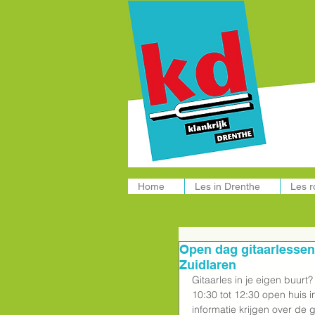
Muziekle
Home
Les in Drenthe
Les 
Open dag gitaarlessen
Zuidlaren
Gitaarles in je eigen buur
10:30 tot 12:30 open huis 
informatie krijgen over de 