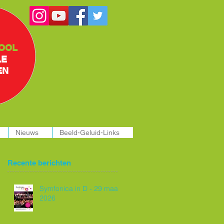
OOL
LE
EN
Nieuws
Beeld-Geluid-Links
Recente berichten
Symfonica in D - 29 maart
2026