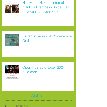
Nieuwe muziekdocenten bij
Klankrijk Drenthe in Rolde: Een
muzikale start van 2025!
Fluiten in harmonie 13 december
Grolloo
Open Huis 26 oktober 2024
Zuidlaren
Archief
februari 2026
(1)
1 post