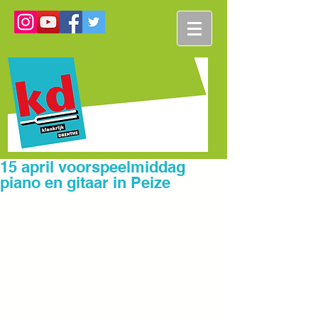
15 april voorspeelmiddag
piano en gitaar in Peize