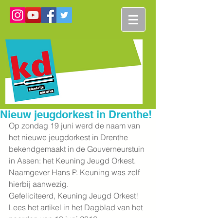
Nieuw jeugdorkest in Drenthe!
Op zondag 19 juni werd de naam van 
het nieuwe jeugdorkest in Drenthe 
bekendgemaakt in de Gouverneurstuin 
in Assen: het Keuning Jeugd Orkest.
Naamgever Hans P. Keuning was zelf 
hierbij aanwezig.
Gefeliciteerd, Keuning Jeugd Orkest!
Lees het artikel in het Dagblad van het 