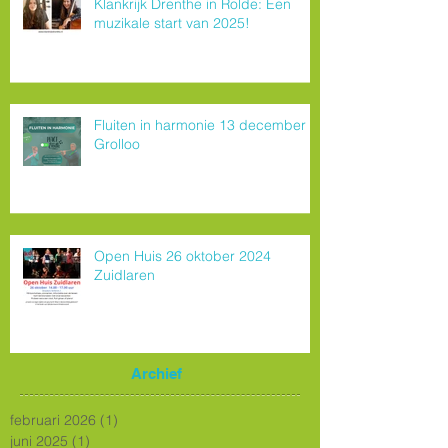
Klankrijk Drenthe in Rolde: Een
muzikale start van 2025!
Fluiten in harmonie 13 december
Grolloo
Open Huis 26 oktober 2024
Zuidlaren
Archief
februari 2026
(1)
1 post
juni 2025
(1)
1 post