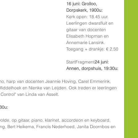
16 juni: Grolloo, 
Dorpskerk, 1900u:
Kerk open: 18.45 uur. 
Leerlingen dwarsfluit en 
gitaar van docenten 
Elisabeth Hopman en 
Annemarie Lansink. 
Toegang + drankje: € 2,50
StartFragment
24 juni: 
Annen, dorpshuis, 19:30u:
piano, harp van docenten Jeannie Hoving, Carel Emmerink, 
iddelhoek en Nienke van Leijden. Ook treden er leerlingen 
Control" van Linda van Asselt.
30u: 
olde, op gitaar, piano, klarinet, accordeon en keyboard, 
ng, Bert Heikema, Francis Nederhoed, Janita Doornbos en 