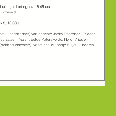
 Ludinge, Ludinge 4, 18.45 uur:
a Rozeveld.
nk 3, 18:30u:
net (kinderklarinet) van docente Janita Doornbos. Er doen 
lesplaatsen: Assen, Eelde-Paterswolde, Norg, Vries en 
dekking onkosten), vanaf het 3e kaartje € 1,50; kinderen 