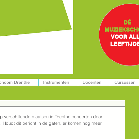
ssen in:
DÉ
MUZIEKSCH
VOOR AL
LEEFTIJD
rondom Drenthe
Instrumenten
Docenten
Cursussen
op verschillende plaatsen in Drenthe concerten door 
 Houdt dit bericht in de gaten, er komen nog meer 