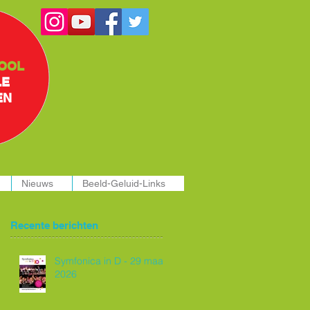
OOL
LE
EN
Nieuws
Beeld-Geluid-Links
Recente berichten
Symfonica in D - 29 maart
2026