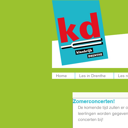
Muziekle
Home
Les in Drenthe
Les 
Zomerconcerten!
De komende tijd zullen er 
leerlingen worden gegeven.
concerten bij!