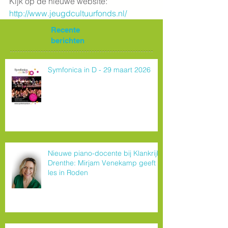
Kijk op de nieuwe website: 
http://www.jeugdcultuurfonds.nl/
Recente
berichten
Symfonica in D - 29 maart 2026
Nieuwe piano-docente bij Klankrijk
Drenthe: Mirjam Venekamp geeft
les in Roden