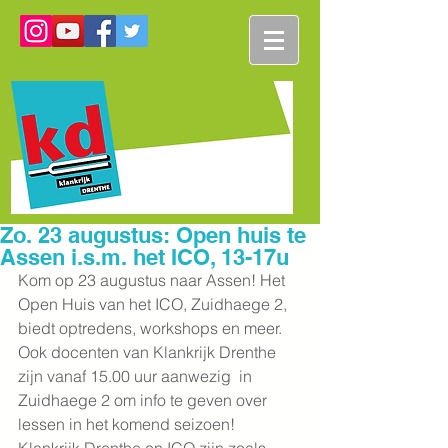
Zo. 23 augustus: Open huis te
Assen i.s.m. het ICO, 13-17u
Kom op 23 augustus naar Assen! Het 
Open Huis van het ICO, Zuidhaege 2, 
biedt optredens, workshops en meer. 
Ook docenten van Klankrijk Drenthe 
zijn vanaf 15.00 uur aanwezig  in 
Zuidhaege 2 om info te geven over 
lessen in het komend seizoen! 